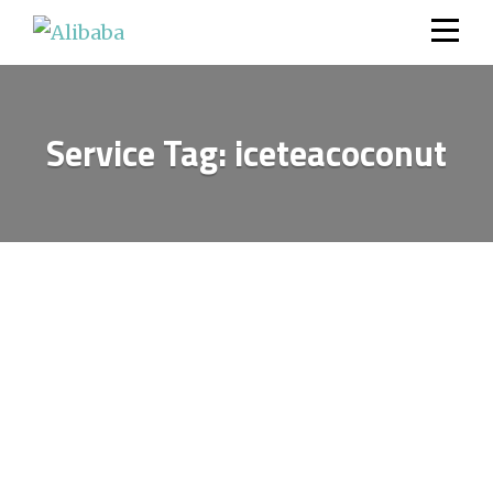
Skip
to
content
Service Tag:
iceteacoconut