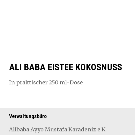
ALI BABA EISTEE KOKOSNUSS
In prak­tis­ch­er 250 ml-Dose
Verwaltungsbüro
Aliba­ba Ayyo Mustafa Karad­eniz e.K.